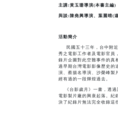
主講
:
黃玉珊導演
(
本書主編
)
與談
:
陳堯興導演、葉麗晴
(
活動簡介
民國五十三年，台中附近發
秀之電影工作者及電影官員
錄片企圖對此空難事件的真
過早期台灣電影影像歷史的
演、蔡揚名導演、沙榮峰製
經有過的一段輝煌過去。
《台影歲月》一書，透過訪
電影製片廠的興衰起落。紀
決了紀錄片無法完全收錄這