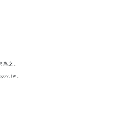
求為之。
ov.tw。