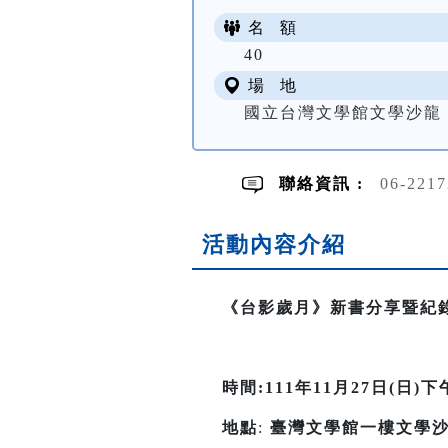
名 額
40
場 地
國立台灣文學館文學沙龍
聯絡資訊 :
06-22
活動內容介紹
《台影歲月》新書分享暨紀
時間
:111
年
11
月
27
日
(
日
)
下
地點
:
臺灣文學館一樓文學