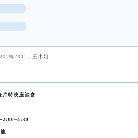
17201轉2301，王小姐
錄片特映座談會
午
2:00~4:30
沙龍