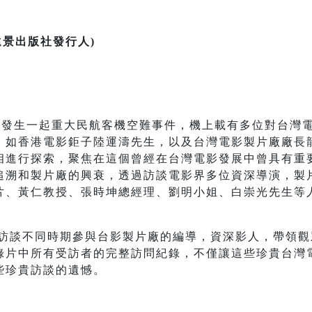
遠景出版社發行人
)
生一起重大民航客機空難事件，機上載有多位對台灣電
，如香港電影鉅子陸運濤先生，以及台灣電影製片廠廠長
相進行探索，聚焦在這個曾經在台灣電影發展中曾具有重
追溯和製片廠的興衰，透過訪談電影界多位資深導演，製
片、黃仁教授、張時坤總經理、劉明小姐、白崇光先生等
談不同時期參與台影製片廠的編導，資深影人，帶領觀
錄片中所有受訪者的完整訪問紀錄，不僅讓這些珍貴台灣
些珍貴訪談的遺憾。