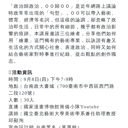
「政治歸政治，ＯＯ歸ＯＯ」是近年網路上議論
時政常常出現的「句型」，ＯＯ可以帶入藝術、
體育、經濟等名詞，但這樣的論調，卻忽略了政
治即生活，日常中的所有細節，幾乎都有政治影
響的痕跡。本講座邀請三位繪者，分享他們如何
用「繪畫」這門獨有的藝術專業，以詼諧有趣又
生活化的方式關心社會、表達政治，同時又如何
結合藝術家對時事進行紀錄、提出觀點的創作職
志。
活動資訊
時間 | 9月8日(四) 下午7-9時
地點 | 台南政大書城（700臺南市中西區西門路
二段120號）
人數 | 30人
直播 |
國家漫畫博物館籌備小隊Youtube
講師 | 國立臺北藝術大學美術學系兼任助理教授
邱顯洵
室內設計師 台南黑名（黃厚銘）