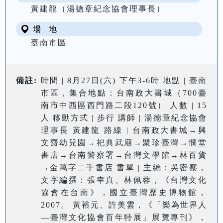
黃建龍（湯德章紀念協會理事長）
場 地
臺南市區
備註:
時間 | 8月27日(六) 下午3-6時 地點 | 臺南
市區，集合地點：台南政大書城（700臺
南市中西區西門路二段120號） 人數 | 15
人 移動方式 | 步行 講師 | 湯德章紀念協會
理事長 黃建龍 路線 | 台南政大書城→興
文齋幼兒園→祀典武廟→聚珍臺灣→憫堂
書店→台南警察署→台灣文學館→林百貨
→金萬字二手書店 書單 | 主編：吳密察，
文字編撰：張幸真、林佩蓉，《台灣文化
協會在台南》，國立臺灣歷史博物館，
2007。 黃裕元、許美雲，《「樂為世界人
—臺灣文化協會百年特展」展覽專刊》，