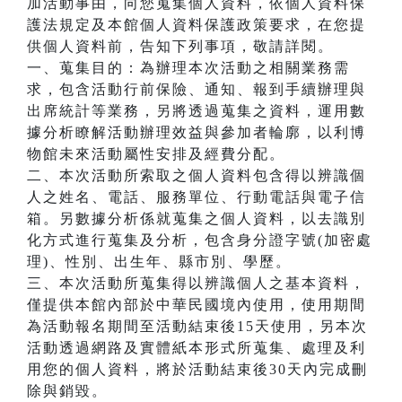
加活動事由，向您蒐集個人資料，依個人資料保
護法規定及本館個人資料保護政策要求，在您提
供個人資料前，告知下列事項，敬請詳閱。
一、蒐集目的：為辦理本次活動之相關業務需
求，包含活動行前保險、通知、報到手續辦理與
出席統計等業務，另將透過蒐集之資料，運用數
據分析瞭解活動辦理效益與參加者輪廓，以利博
物館未來活動屬性安排及經費分配。
二、本次活動所索取之個人資料包含得以辨識個
人之姓名、電話、服務單位、行動電話與電子信
箱。另數據分析係就蒐集之個人資料，以去識別
化方式進行蒐集及分析，包含身分證字號(加密處
理)、性別、出生年、縣市別、學歷。
三、本次活動所蒐集得以辨識個人之基本資料，
僅提供本館內部於中華民國境內使用，使用期間
為活動報名期間至活動結束後15天使用，另本次
活動透過網路及實體紙本形式所蒐集、處理及利
用您的個人資料，將於活動結束後30天內完成刪
除與銷毀。