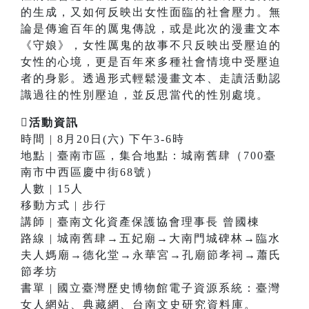
的生成，又如何反映出女性面臨的社會壓力。無
論是傳逾百年的厲鬼傳說，或是此次的漫畫文本
《守娘》，女性厲鬼的故事不只反映出受壓迫的
女性的心境，更是百年來多種社會情境中受壓迫
者的身影。透過形式輕鬆漫畫文本、走讀活動認
識過往的性別壓迫，並反思當代的性別處境。
活動資訊
時間 | 8月20日(六) 下午3-6時
地點 | 臺南市區，集合地點：城南舊肆（700臺
南市中西區慶中街68號）
人數 | 15人
移動方式 | 步行
講師 | 臺南文化資產保護協會理事長 曾國棟
路線 | 城南舊肆→五妃廟→大南門城碑林→臨水
夫人媽廟→德化堂→永華宮→孔廟節孝祠→蕭氏
節孝坊
書單 | 國立臺灣歷史博物館電子資源系統：臺灣
女人網站、典藏網、台南文史研究資料庫。