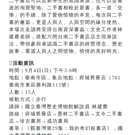
二手書店可以是窮學生的知識泉源，也可以是書
迷的淘寶聖地。二手書相較於新書，多一道「交
換」的手續，除了愛物惜物的本意，每次與二手
書的邂逅，更是人與人、人與空間的緣分使然。
本場次走讀將安排台南資深書蟲：文史工作者林
建農老師，搭配六間台南二手書店店主現身說
法，帶領參與者認識二手書店的經營理念、歷史
故事，重溫人與人之間惜物、惜情的美好時光。
活動資訊
時間 | 9月4日(日) 下午3-6時
地點 | 臺南市區，集合地點：府城舊冊店（701
臺南市東區勝利路115號）
人數 | 15人
移動方式 | 步行
講師 | 國立臺灣歷史博物館解說員 林建農
路線 | 府城舊冊店→墨林二手書店→文今二手書
店→珍古書房→成功書局
書單 | 《觀臺灣第29集：我的奇幻租書店》，國