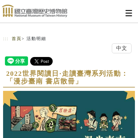
跳到主要內容
網站導覽
:::
首頁
> 活動明細
中文
2022世界閱讀日·走讀臺灣系列活動：
「漫步臺南 書店散冊」