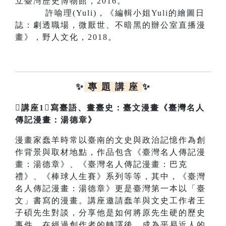
立臺灣歷史博物館，2016。
許喻理(Yuli)，《編輯小姐Yuli的繪圖日
誌：劇透職場，微厭世、不暗黑的辦公室直播漫
畫》，野人文化，2018。
✨
專 題 講 座
✨
講座1
寫臺語、畫臺史：臺文漫畫《臺灣名人
傳記漫畫：湯德章》
漫畫家蠢羊時常以臺南的文史與政治記憶作為創
作背景與取材地點，作品包含《臺灣名人傳記漫
畫：湯德章》、《臺灣名人傳記漫畫：巴克
禮》、《棒球人生賽》系列等等，其中，《臺灣
名人傳記漫畫：湯德章》更是臺灣第一本以「臺
文」書寫的漫畫。講座邀請蠢羊與文史工作者王
子碩先生對談，分享他是如何將原先生硬的歷史
事件，在經過創作者的轉譯後，成為平易近人的