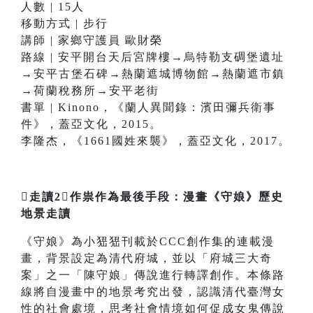
人數 | 15人
移動方式 | 步行
講師 | 家鄉守護員 歐財榮
路線 | 安平開台天后宮牌樓→烏特勒支碉堡遺址
→安平古堡石碑→熱蘭遮城博物館→熱蘭遮市鎮
→荷蘭稅務所→安平老街
書單 | Kinono，《蘭人異聞錄：濱田彌兵衛事
件》，蓋亞文化，2015。
李隆杰，《1661國姓來襲》，蓋亞文化，2017。
走讀2作祟作為最後手段：漫畫《守娘》歷史
地景走讀
《守娘》為小峱峱刊載於CCC創作集的連載漫
畫，背景設定為清代府城，並以「府城三大奇
案」之一「陳守娘」傳說進行轉譯創作。本條路
線將自漫畫中的地景考究出發，認識清代臺灣女
性的社會處境，思考社會情境如何促成女鬼傳說