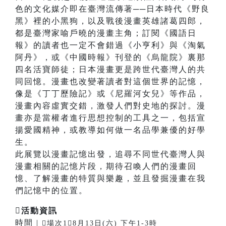
色的文化媒介即在臺灣流傳著──日本時代《野良
黑》裡的小黑狗，以及戰後漫畫英雄諸葛四郎，
都是臺灣家喻戶曉的漫畫主角；訂閱《國語日
報》的讀者也一定不會錯過《小亨利》與《淘氣
阿丹》，或《中國時報》刊登的《烏龍院》裏那
四名活寶師徒；日本漫畫更是跨世代臺灣人的共
同回憶。漫畫也改變著讀者對這個世界的記憶，
像是《丁丁歷險記》或《尼羅河女兒》等作品，
漫畫內容虛實交錯，激發人們對史地的探討。漫
畫亦是當權者進行思想控制的工具之一，包括宣
揚愛國精神，或教導如何做一名品學兼優的好學
生。
此展覽以漫畫記憶出發，追尋不同世代臺灣人與
漫畫相關的記憶片段，期待召喚人們的漫畫回
憶、了解漫畫的特質與樂趣，並且發掘漫畫在我
們記憶中的位置。

活動資訊
時間 |
場次18月13日(六) 下午1-3時