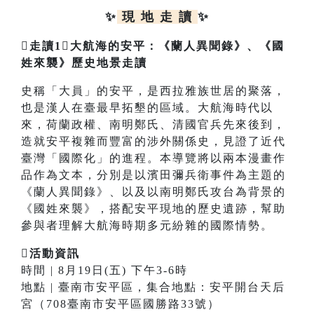
✨
現 地 走 讀
✨
走讀1大航海的安平：《蘭人異聞錄》、《國
姓來襲》歷史地景走讀
史稱「大員」的安平，是西拉雅族世居的聚落，
也是漢人在臺最早拓墾的區域。大航海時代以
來，荷蘭政權、南明鄭氏、清國官兵先來後到，
造就安平複雜而豐富的涉外關係史，見證了近代
臺灣「國際化」的進程。本導覽將以兩本漫畫作
品作為文本，分別是以濱田彌兵衛事件為主題的
《蘭人異聞錄》、以及以南明鄭氏攻台為背景的
《國姓來襲》，搭配安平現地的歷史遺跡，幫助
參與者理解大航海時期多元紛雜的國際情勢。
活動資訊
時間 | 8月19日(五) 下午3-6時
地點 | 臺南市安平區，集合地點：安平開台天后
宮（708臺南市安平區國勝路33號）