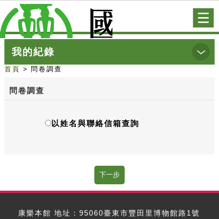
跳到主要內容
網站導覽
前往首頁
Togg
navi
我的紀錄
首頁
> 問卷調查
問卷調查
以姓名與聯絡信箱查詢
康樂本館 地址：95060臺東市豐田里博物館路1號