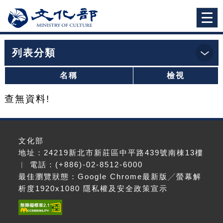
跳到主要內容
網站導覽
前往首頁
Togg
navi
列表分類
:::
首頁
>申請列表
名稱
檢視
查無資料!
文化部
地址：24219新北市新莊區中平路439號南棟13樓
︱ 電話：(+886)-02-8512-6000
最佳瀏覽狀態：Google Chrome最新版╱螢幕解
析度1920x1080
隱私權及安全政策宣示