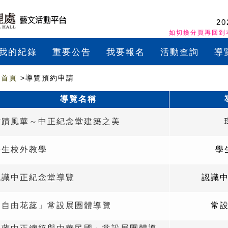
20
如切換分頁再回到
我的紀錄
重要公告
我要報名
活動查詢
導
首頁
>導覽預約申請
導覽名稱
古蹟風華～中正紀念堂建築之美
學生校外教學
學
認識中正紀念堂導覽
認識
「自由花蕊」常設展團體導覽
常