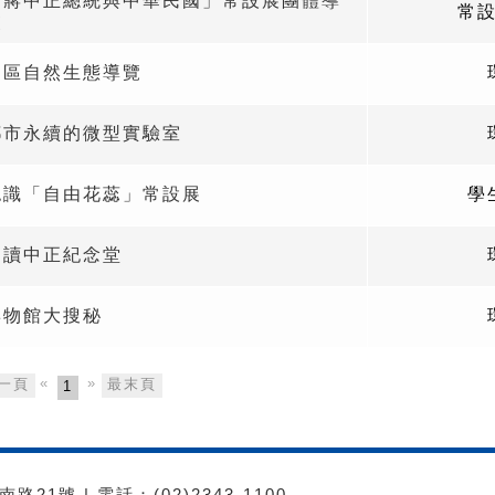
「蔣中正總統與中華民國」常設展團體導
常
覽
園區自然生態導覽
都市永續的微型實驗室
認識「自由花蕊」常設展
學
走讀中正紀念堂
博物館大搜秘
«
»
一頁
最末頁
1
21號 | 電話：(02)2343-1100