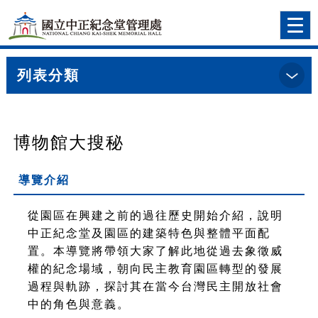
跳到主要內容
網站導覽
前往首頁
Togg
navi
列表分類
:::
首頁
>
導覽預約明細
博物館大搜秘
導覽介紹
從園區在興建之前的過往歷史開始介紹，說明
中正紀念堂及園區的建築特色與整體平面配
置。本導覽將帶領大家了解此地從過去象徵威
權的紀念場域，朝向民主教育園區轉型的發展
過程與軌跡，探討其在當今台灣民主開放社會
中的角色與意義。