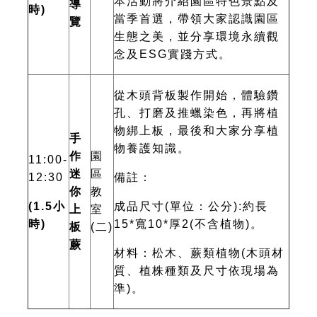
本活動將介紹園區特色景點及
導
時)
當季首選，帶領大家認識園區
覽
生態之美，並分享環境永續觀
念及ESG實踐方式。
從木頭背板製作開始，體驗鑽
孔、打磨及推蠟染色，再將植
物綁上板，最後和大家分享植
手
物養護知識。
作
園
11:00-
迷
區
12:30
備註：
你
教
(1.5
小
成品尺寸(單位：公分):約長
上
室
時)
15*寬10*厚2(不含植物)。
板
(二)
蕨
材料：松木、蕨類植物(木頭材
質、植株種類及尺寸依現場為
準)。