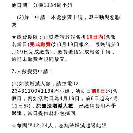
他日期
：分機1134周小姐
(2)線上申請：本處接獲申請，即主動與您聯
繫
★繳費期限：正取者請於報名後
10日
內
(含報
名當日)
完成繳費
(如3月19日報名，最晚請於3
月29日完成繳費)，繳費後始完成報名手續，
逾期未繳費者視同放棄。
7.人數變更申請：
(1)如欲增減人數，請致電02-
23431100#1134周小姐，活動日
前8日
起(含
假日，例如活動日為4月19日，前8日起為4月
11日起)，恕
無法增減人數
，已繳納費用
不予
退還
，當日提供材料包攜回
☆每團限12-24人，恕無法增減超過此限