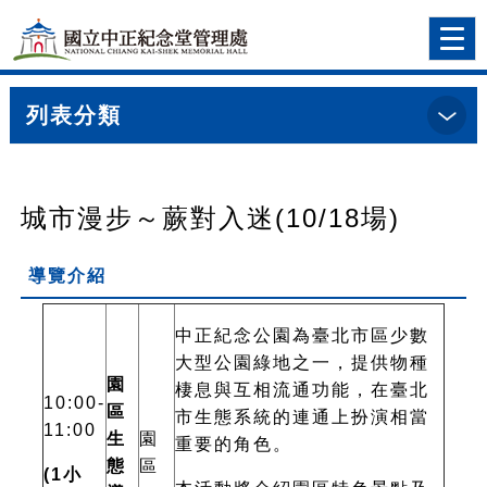
跳到主要內容
網站導覽
前往首頁
Togg
navi
列表分類
:::
首頁
>
導覽預約明細
城市漫步～蕨對入迷(10/18場)
導覽介紹
中正紀念公園為臺北市區少數
大型公園綠地之一，提供物種
園
棲息與互相流通功能，在臺北
10:00-
區
市生態系統的連通上扮演相當
11:00
生
園
重要的角色。
態
區
(1
小