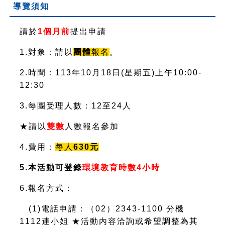
導覽須知
請於
1個月前
提出申請
1.對象：請以
團體
報名
。
2.時間：113年10月18日(星期五)上午10:00-
12:30
3.每團受理人數：12至24人
★請以
雙數
人數報名參加
4.費用：
每人
630元
5.本活動可登錄
環境教育時數4小時
6.報名方式：
(1)電話申請：（02）2343-1100 分機
1112連小姐 ★活動內容洽詢或希望調整為其