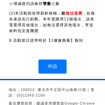
☆
增減後仍請維持
雙數
人數
(2)本活動因使用新鮮植物，
恕
無法退費
，欲報
名者請先行斟酌。本年度辦理12個場次，請來
電選擇其他場次，如無法選擇其他場次，寄送
材料包至貴團體
8.活動當日請準時於【1樓服務臺】報到
地址：100012- 臺北市中正區中山南路21號 | 電
話：(02)2343-1100
最佳瀏覽狀態：建議使用瀏覽器Google Chrome