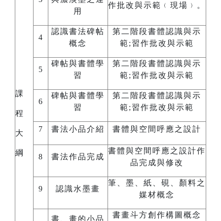
作批改與示範﹙現場﹚。
用
認識書法碑帖
第二階段書體認識與示
4
概念
範;習作批改與示範
碑帖與書體學
第二階段書體認識與示
5
習
範;習作批改與示範
課
碑帖與書體學
第二階段書體認識與示
6
習
範;習作批改與示範
程
7
書法小品介紹
書體與空間呼應之設計
大
書體與空間呼應之設計作
綱
8
書法作品完成
品完成與修改
筆、墨、紙、硯、顏料之
9
認識水墨畫
媒材概念
書畫斗方創作構圖概念
書、畫的小品