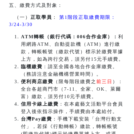
五、繳費方式及對象：
（一）
正取學員
：
第1階段正取繳費期限：
3/24-3/30
ATM
轉帳（銀行代碼：006合作金庫）：
利
用網路ATM、自動提款機（ATM）進行繳
款，轉帳帳號（繳款代號）標示於繳費單據
上方，如為跨行交易，須另付15元手續費。
臨櫃繳費
：請至全國各地合作金庫繳費。
（務請注意金融機構營業時間）。
便利商店繳費
（限每階段繳費之
前三日
）：
全台各超商門市（7-11、全家、OK、萊爾
富）繳款，須另付10元手續費。
信用卡線上繳費
：在本處藝文活動平台會員
登入後依指示操作，手續費由本處給付。
台灣Pay繳費
：手機下載安裝「台灣行動支
付」，若採《行動轉帳》繳款，轉帳帳號
(即繳款代號)標示於繳費單據上方，或逕