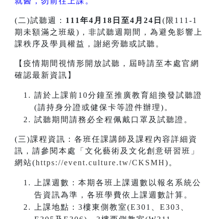
就醫，勿前往上課。
(二)試聽週：
111年4月18日至4月24日
(限111-1
期未額滿之班級)，非試聽週期間，為避免影響上
課秩序及學員權益，謝絕旁聽或試聽。
【疫情期間視情形開放試聽，屆時請至本處官網
確認最新資訊】
請於上課前10分鐘至推廣教育組換發試聽證
(請持身分證或健保卡等證件辦理)。
試聽期間請務必全程佩戴口罩及試聽證。
(三)課程資訊：各班任課講師及課程內容詳細資
訊，請參閱本處「文化藝術及文化創意研習班」
網站(
https://event.culture.tw/CKSMH
)。
上課週數：本期各班上課週數以報名系統公
告資訊為準，各班學費依上課週數計算。
上課地點：3樓東側教室(E301、E303、