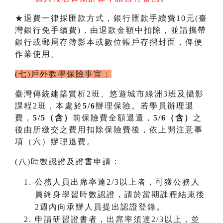
★退費一律採匯款方式，銀行匯款手續費10元(臺
灣銀行免手續費)，由退款金額中扣除，並請攜帶
銀行或郵局存簿影本或數位帳戶存摺封面，俾便
作業使用。
(七)戶外教學保險事宜：
臺灣傳統建築賞析2班、悠遊城市綠洲3班及攝影
課程2班，本處於
5/6
辦理保險。若學員辦理退
費，
5/5（含）
前保險費全額退還，
5/6（含）
之
後由所繳交之費用扣除保險費後，依上開注意事
項（六）辦理退費。
(八)時數認證及證書申請：
公務人員出席率達2/3以上者，可獲公務人
員終身學習時數認證，請於當期課程結束後
2週內向承辦人員提出認證登錄。
申請研習證書者，出席率須達2/3以上，並