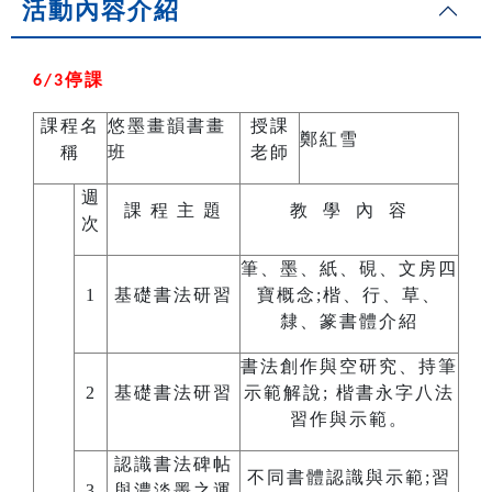
活動內容介紹
停課
6/3
課程名
悠墨畫韻書畫
授課
鄭紅雪
稱
班
老師
週
課 程 主 題
教 學 內 容
次
筆、墨、紙、硯、文房四
1
基礎書法研習
寶概念;楷、行、草、
隸、篆書體介紹
書法創作與空研究、持筆
2
基礎書法研習
示範解說; 楷書永字八法
習作與示範。
認識書法碑帖
不同書體認識與示範;習
3
與濃淡墨之運