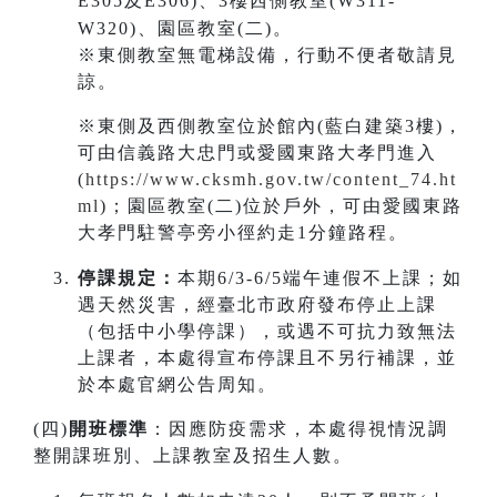
E305及E306)、3樓西側教室(W311-
W320)、園區教室(二)。
※東側教室無電梯設備，行動不便者敬請見
諒。
※東側及西側教室位於館內(藍白建築3樓)，
可由信義路大忠門或愛國東路大孝門進入
(
https://www.cksmh.gov.tw/content_74.ht
ml
)；園區教室(二)位於戶外，可由愛國東路
大孝門駐警亭旁小徑約走1分鐘路程。
停課規定：
本期6/3-6/5端午連假不上課；如
遇天然災害，經臺北市政府發布停止上課
（包括中小學停課），或遇不可抗力致無法
上課者，本處得宣布停課且不另行補課，並
於本處官網公告周知。
(四)
開班標準
：因應防疫需求，本處得視情況調
整開課班別、上課教室及招生人數。