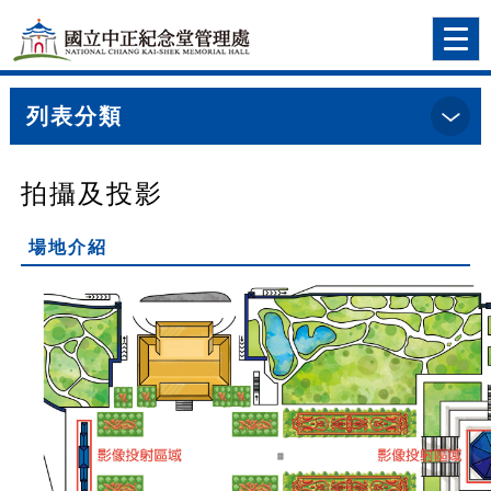
跳到主要內容
網站導覽
前往首頁
Togg
navi
列表分類
:::
首頁
>場地預約明細
拍攝及投影
場地介紹