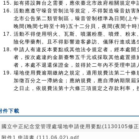
如有搭設舞台之需要，應依臺北市政府相關規定申
活動應遵守噪音管制法等規定，不得製造噪音妨害
北市公告第二類管制區，噪音管制標準為日間(上午
晚間(晚間七時至十時)五十二分貝，夜間(夜間十
活動不得使用明火、瓦斯、噴灑粉塵、噴煙、粉末
險化學藥劑。且不得影響遊客參訪、儀隊行進或逃
申請人有違反本要點或其他法令規定者，經本處開
者，按次處違約金新臺幣五千元或採取其他處置措
者，本處不退還保證金，並得於二年內不受理申請
場地使用費逾期繳納之規定，適用規費法第二十條
加徵百分之一滯納金；應納規費，應自滯納期限屆
之日止，依規費法第十六條三項規定之存款利率，
附件下載
國立中正紀念堂管理處場地申請使用要點(1130105修正).
附件1 申請書 (111.06.02).pdf