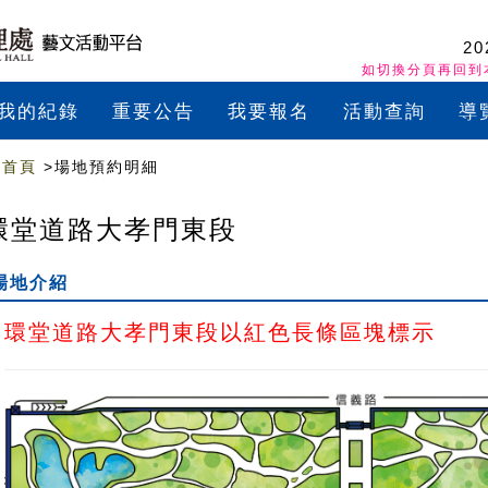
20
如切換分頁再回到
我的紀錄
重要公告
我要報名
活動查詢
導
首頁
>場地預約明細
環堂道路大孝門東段
場地介紹
環堂道路大孝門東段以紅色長條區塊標示