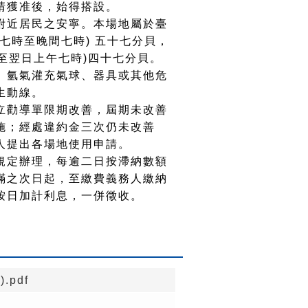
請獲准後，始得搭設。
附近居民之安寧。本場地屬於臺
七時至晚間七時) 五十七分貝，
時至翌日上午七時)四十七分貝。
、氫氣灌充氣球、器具或其他危
生動線。
立勸導單限期改善，屆期未改善
施；經處違約金三次仍未改善
人提出各場地使用申請。
規定辦理，每逾二日按滯納數額
滿之次日起，至繳費義務人繳納
按日加計利息，一併徵收。
pdf