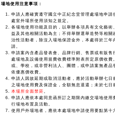
場地使用注意事項：
申請人應確實遵守國立中正紀念堂管理處場地申請
處室外場所使用須知之規定。
各場地使用功能及目的，以舉辦各項具有文化藝術
益及其他相關活動為主；不得舉辦選舉造勢等相關
治性活動者，除沒入場地保證金外，本處得於三年
請。
申請案內含產品發表會、品牌行銷、售票或有販售
處場地及設備使用規費收費標準附表所定原價收費
或、學校，或非營利法人、團體，或申請案無產品
依優惠價收費。
申請人因故延期或取消活動者，應於活動舉辦七日
之場地使用費及保證金，全額無息退還；未於七日
本場所全面禁菸
。
申請人應依本處同意函所訂之期限內繳交場地使用
行場地布置及活動。
使用戶外場地者，應依本處場地申請使用要點第十