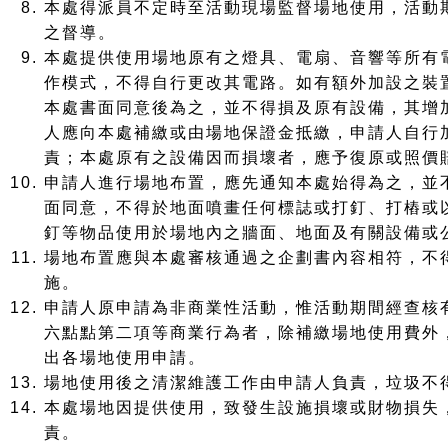
本處得派員不定時至活動現場監督場地使用，活動
之督導。
本處提供使用場地原有之燈具、電扇、音響等所有
作模式，不得自行更改其電路。如有額外加設之裝
本處書面同意後為之，並不得損及原有設備，其增
人應向本處補繳或由場地保證金抵繳，申請人自行
責；本處原有之設備因而損壞者，應予復原或照價
申請人進行場地布置，應先通知本處始得為之，並
面同意，不得於地面噴畫任何標誌或打釘、打樁或
釘等物品使用於場地內之牆面、地面及有關設備或
場地布置應與本處審核通過之企劃書內容相符，不
施。
申請人原申請為非商業性活動，惟活動期間經查核
六點點第二項等商業行為者，除補繳場地使用費外
出各場地使用申請。
場地使用後之清潔維護工作由申請人負責，垃圾不
本處場地因提供使用，致發生設施損壞或財物損失
責。