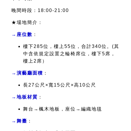
晚間時段：18:00-21:00
★場地簡介
：
→座位數
：
樓下285位，樓上55位，合計340位。(其
中含依規定設置之輪椅席位，樓下5席，
樓上2席）
→演藝廳面積
：
長27公尺×寬15公尺×高10公尺
→地板材質
：
舞台→楓木地板，座位→編織地毯
→舞臺
：