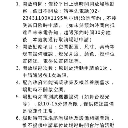
開放時間：僅於平日上班時間開放場地勘
察，假日不開放；請事先電話(02-
23431100#1195呂小姐)洽詢預約，不接
受當日臨時申請。（如未於預約時間內抵
達且未來電告知，超過預約時間30分鐘
後，本處將逕行取消場勘申請）
開放勘察項目：空間配置、尺寸、桌椅等
現有設備確認，燈光亮度、顏色、燈桿位
置確認、電盤位置確認等。
開放場勘次數：原則於活動申請前1次，
申請通過後1次為限。
配合政府節能減碳政策及機器養護需求，
場勘時不開啟空調。
場勘時如需測試機器設備（如舞台燈光
等），以10-15分鐘為限，僅供確認設備
是否運作正常。
場勘時可現場諮詢場地及設備相關問題，
惟不提供申請單位於場勘時開會討論活動