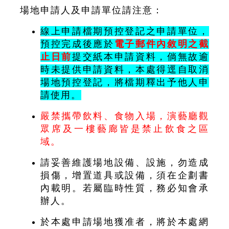
場地申請人及申請單位請注意：
線上申請檔期預控登記之申請單位，
預控完成後應於
電子郵件內敘明之截
止日前
提交紙本申請資料
，倘無故逾
時未提供申請資料，本處得逕自取消
場地預控登記，將檔期釋出予他人申
請使用。
嚴禁攜帶飲料、食物入場，演藝廳觀
眾席及一樓藝廊皆是禁止飲食之區
域。
請妥善維護場地設備、設施，
勿造成
損傷，增置道具或設備，須在企劃書
內載明。若屬臨
時性質，務必知會承
辦人。
於本處申請場地獲准者，將於本處網