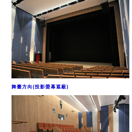
舞臺方向(投影螢幕遮蔽)