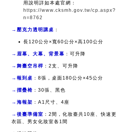
用說明詳如本處官網：
https://www.cksmh.gov.tw/cp.aspx?
n=8762
→壓克力透明講桌
：
長120公分×寬60公分×高100公分
→眉幕、大幕、背景幕
：可升降
→舞臺空吊桿
：2支、可升降
→報到桌
：8張，桌面180公分×45公分
→摺疊椅
：30張、黑色
→海報架
：A1尺寸、4座
→後臺準備室
：2間，化妝臺共10座、快速更
衣區、男女化妝室各1間