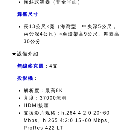
傾斜式舞臺（非全平面）
→舞臺尺寸
：
長13公尺×寬（海灣型：中央深5公尺，
兩旁深4公尺）×至燈架高9公尺、舞臺高
30公分
★設備介紹：
→無線麥克風
：4支
→投影機
：
解析度：最高8K
亮度：37000流明
HDMI接頭
支援影片規格：h.264 4:2:0 20~60
Mbps、h.265 4:2:0 15~60 Mbps、
ProRes 422 LT