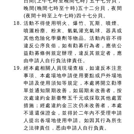
日間(上午七時至晚間七時) 五十七分貝，
晚間(晚間七時至十時)五十二分貝，夜間
(夜間十時至上午七時)四十七分貝。
活動不得使用明火、爆竹、瓦斯、噴煙、
噴灑粉塵、粉末、氫氣灌充氣球、器具或
其他危險化學藥劑等物品。活動內容不得
違反公序良俗，如有勸募行為者，應依公
益勸募條例規定辦理，違反其規定者，應
由申請人自行負法律責任。
經本處相關人員現場查核，如違反本注意
事項、本處場地申請使用要點或戶外場地
申請及使用須知等規定，本處將開立勸導
單並通知限期改善，如屆期未改善者，按
次處違約金新臺幣五千元或採取其他處置
措施；經處違約金三次仍未改善者，本處
不退還保證金，並得於二年內不受理申請
人提出各場地使用申請。如因其行為所生
之法律責任，悉由申請人自行負責。