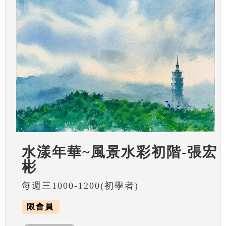
水漾年華~風景水彩初階-張宏
彬
每週三1000-1200(初學者)
限會員