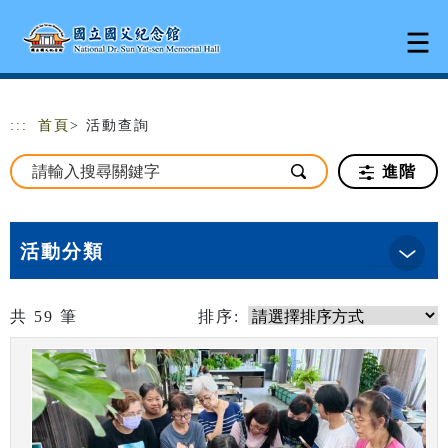
跳到主要內容
網站導覽
:::
首頁
> 活動查詢
進階
活動分類
共
59
筆
排序: