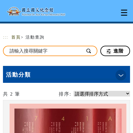
跳到主要內容
網站導覽
:::
首頁
> 活動查詢
進階
活動分類
共
2
筆
排序: