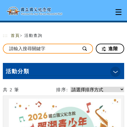
跳到主要內容
網站導覽
:::
首頁
> 活動查詢
進階
活動分類
共
2
筆
排序: