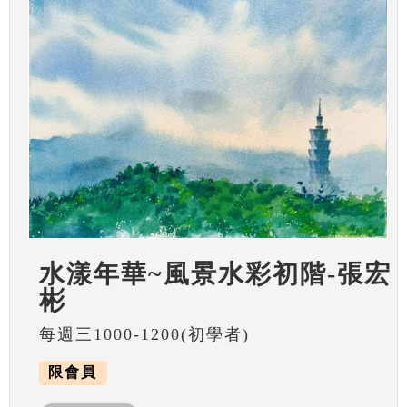
水漾年華~風景水彩初階-張宏
彬
每週三1000-1200(初學者)
限會員