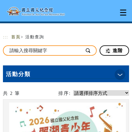
跳到主要內容
網站導覽
:::
首頁
> 活動查詢
進階
活動分類
共
2
筆
排序: