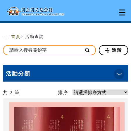
跳到主要內容
網站導覽
:::
首頁
> 活動查詢
進階
活動分類
共
2
筆
排序: