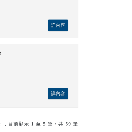
學
 ，目前顯示
1
至
5
筆 / 共 59 筆