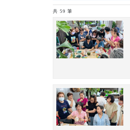
共
59
筆