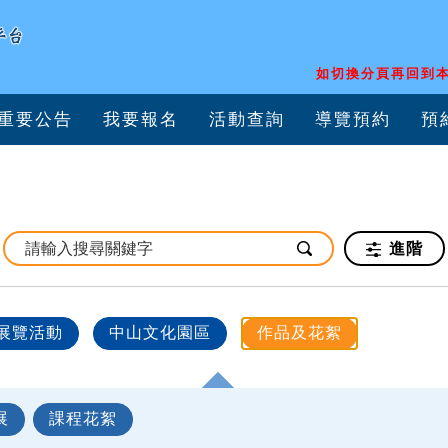
如切換分頁再回到本
重要公告
我要報名
活動查詢
導覽預約
預
進階
展覽活動
中山文化園區
作品及花絮
展
課程花絮