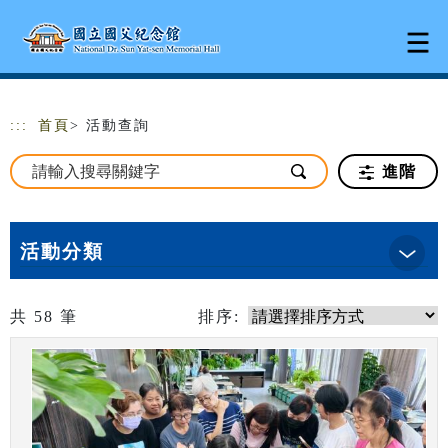
跳到主要內容
網站導覽
:::
首頁
> 活動查詢
進階
活動分類
共
58
筆
排序: