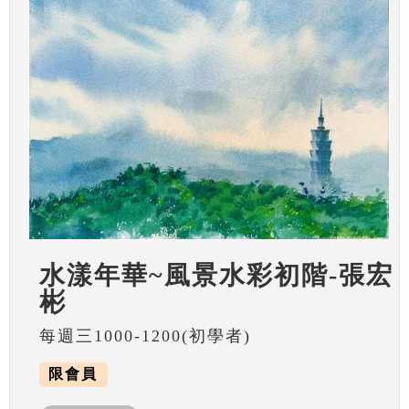
水漾年華~風景水彩初階-張宏
彬
每週三1000-1200(初學者)
限會員