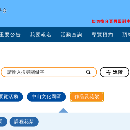
如切換分頁再回到本
重要公告
我要報名
活動查詢
導覽預約
預
進階
展覽活動
中山文化園區
作品及花絮
展
課程花絮