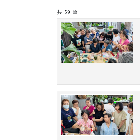
共
59
筆