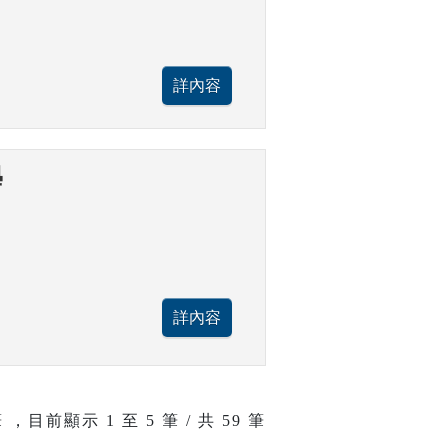
學
 ，目前顯示
1
至
5
筆 / 共 59 筆