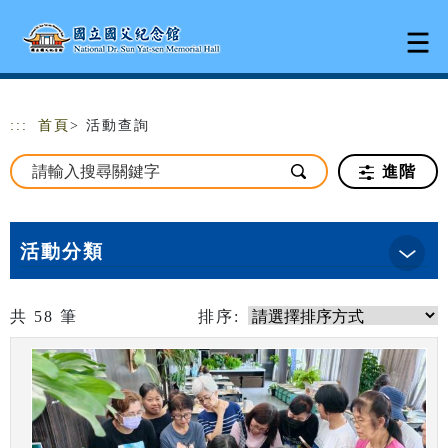
跳到主要內容
網站導覽
:::
首頁
> 活動查詢
進階
活動分類
共
58
筆
排序: