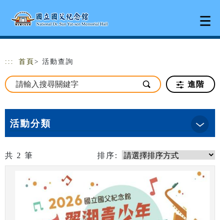
跳到主要內容
網站導覽
:::
首頁
> 活動查詢
進階
活動分類
共
2
筆
排序: