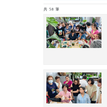
共
58
筆