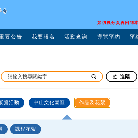
如切換分頁再回到本
重要公告
我要報名
活動查詢
導覽預約
預
進階
展覽活動
中山文化園區
作品及花絮
展
課程花絮