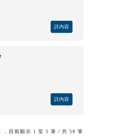
學
 ，目前顯示
1
至
5
筆 / 共 58 筆