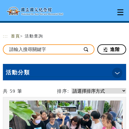
跳到主要內容
網站導覽
:::
首頁
> 活動查詢
進階
活動分類
共
59
筆
排序: