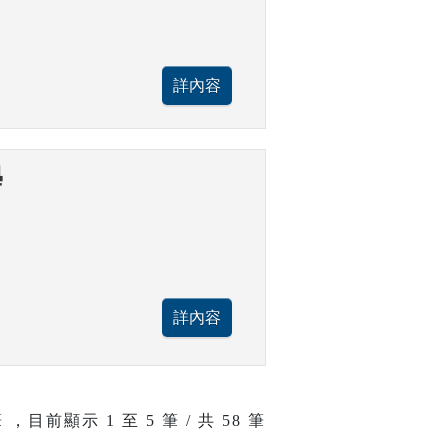
學
 ，目前顯示
1
至
5
筆 / 共 58 筆