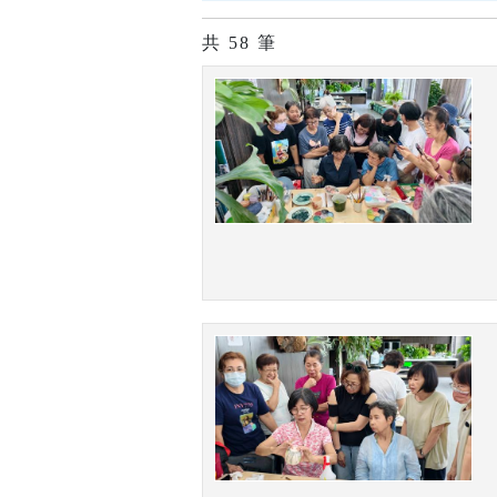
共
58
筆