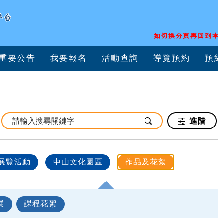
如切換分頁再回到本
重要公告
我要報名
活動查詢
導覽預約
預
進階
展覽活動
中山文化園區
作品及花絮
展
課程花絮