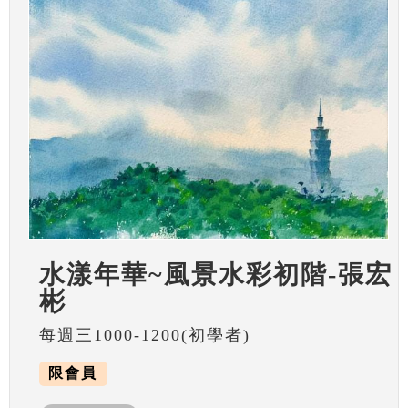
水漾年華~風景水彩初階-張宏
彬
每週三1000-1200(初學者)
限會員