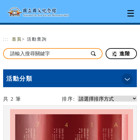
跳到主要內容
網站導覽
:::
首頁
> 活動查詢
進階
活動分類
共
2
筆
排序: