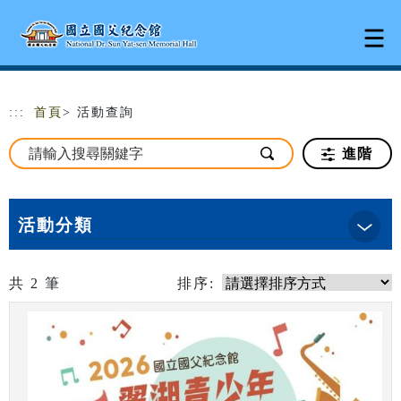
跳到主要內容
網站導覽
:::
首頁
> 活動查詢
進階
活動分類
共
2
筆
排序: