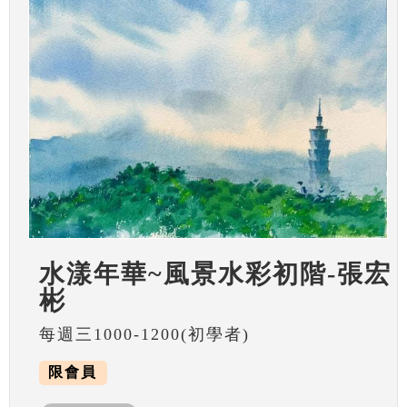
水漾年華~風景水彩初階-張宏
彬
每週三1000-1200(初學者)
限會員