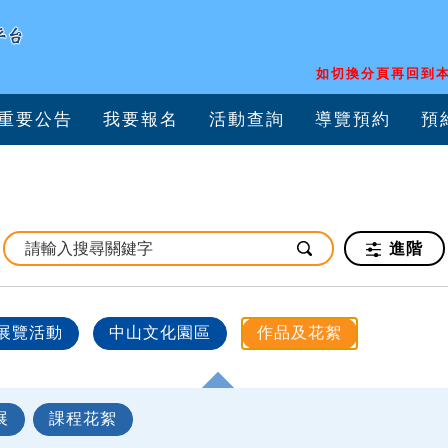
如切換分頁再回到本
重要公告
我要報名
活動查詢
導覽預約
預
進階
展覽活動
中山文化園區
作品及花絮
展
課程花絮