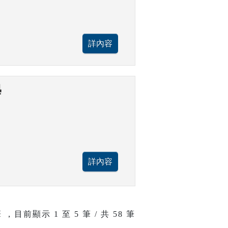
學
 ，目前顯示
1
至
5
筆 / 共 58 筆