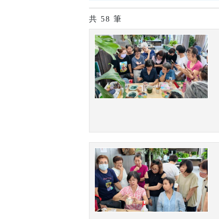
共
58
筆