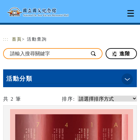
跳到主要內容
網站導覽
:::
首頁
> 活動查詢
進階
活動分類
共
2
筆
排序: