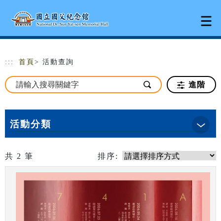
跳到主要內容
網站導覽
:::
首頁
> 活動查詢
進階
活動分類
共
2
筆
排序: