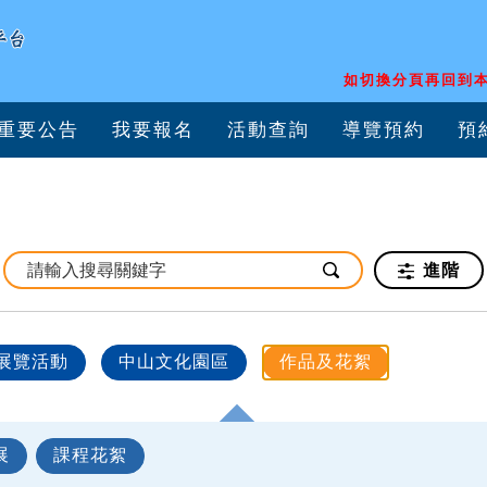
如切換分頁再回到本
重要公告
我要報名
活動查詢
導覽預約
預
進階
展覽活動
中山文化園區
作品及花絮
展
課程花絮