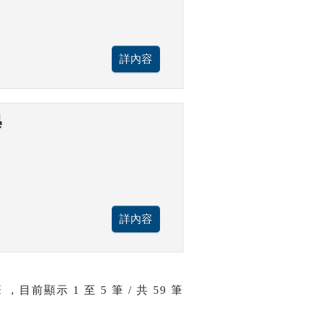
學
 ，目前顯示
1
至
5
筆 / 共 59 筆