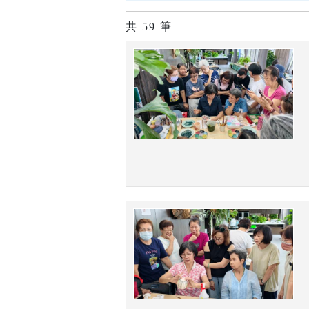
共
59
筆