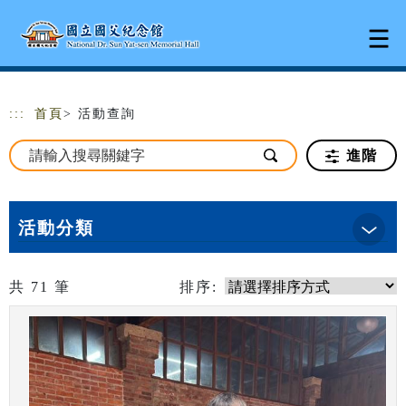
跳到主要內容
網站導覽
:::
首頁
> 活動查詢
進階
活動分類
共
71
筆
排序: