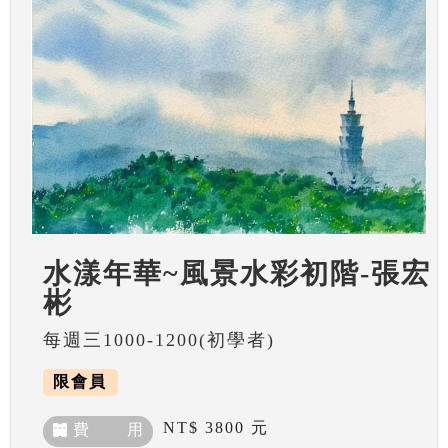
水漾年華~風景水彩初階-張宏
彬
每週三1000-1200(初學者)
限會員
NT$ 3800 元
費 用