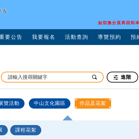
如切換分頁再回到本
重要公告
我要報名
活動查詢
導覽預約
預
進階
展覽活動
中山文化園區
作品及花絮
展
課程花絮