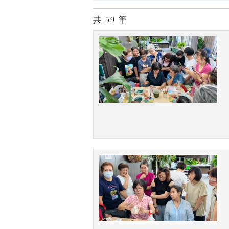
共
59
筆