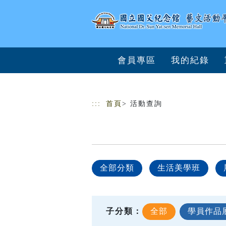
跳到主要內容
網站導覽
會員專區
我的紀錄
:::
首頁
> 活動查詢
全部分類
生活美學班
子分類：
全部
學員作品