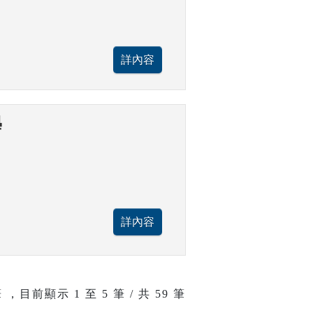
學
 ，目前顯示
1
至
5
筆 / 共 59 筆