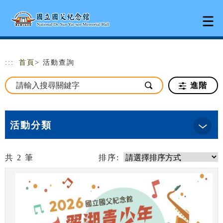
跳到主要內容
網站導覽
:::
首頁
> 活動查詢
進階
活動分類
共
2
筆
排序: