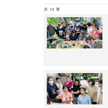
共
58
筆