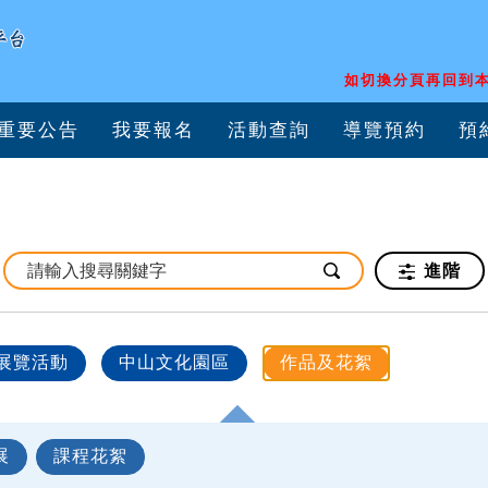
如切換分頁再回到本
重要公告
我要報名
活動查詢
導覽預約
預
進階
展覽活動
中山文化園區
作品及花絮
展
課程花絮