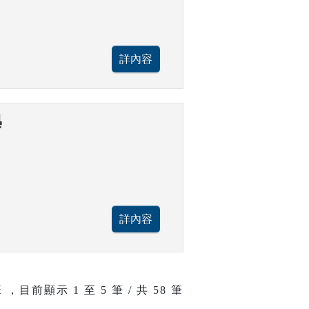
學
 ，目前顯示
1
至
5
筆 / 共 58 筆