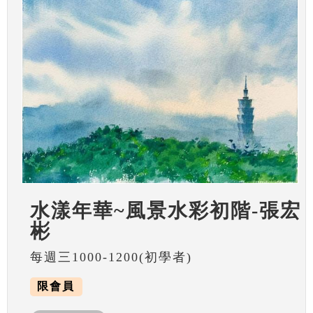
水漾年華~風景水彩初階-張宏
彬
每週三1000-1200(初學者)
限會員