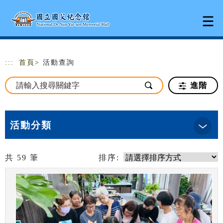
跳到主要內容
網站導覽
:::
首頁
> 活動查詢
進階
活動分類
共
59
筆
排序: