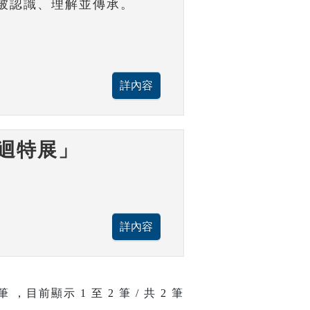
被認識、理解並傳承。
迴特展」
筆 ，目前顯示
1
至
2
筆 / 共 2 筆