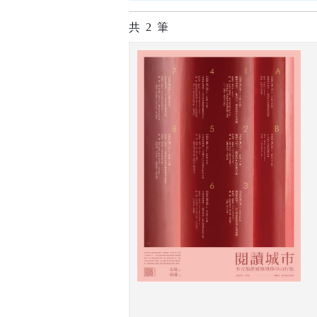
共
2
筆