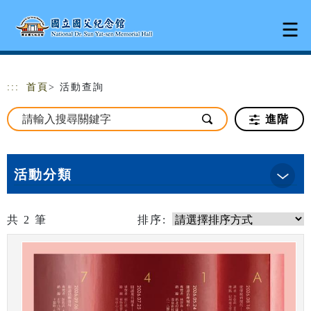
跳到主要內容
網站導覽
:::
首頁
> 活動查詢
進階
活動分類
共
2
筆
排序: