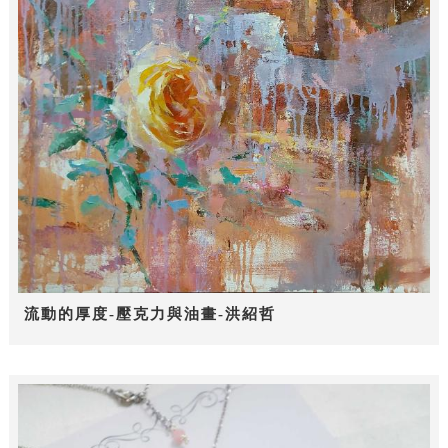
流動的厚度-壓克力與油畫-洪紹哲