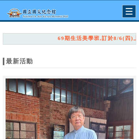
跳到主要內容
網站導覽
Togg
navig
網
站
69期生活美學班,訂於8/6(四)上午
主
題
最新活動