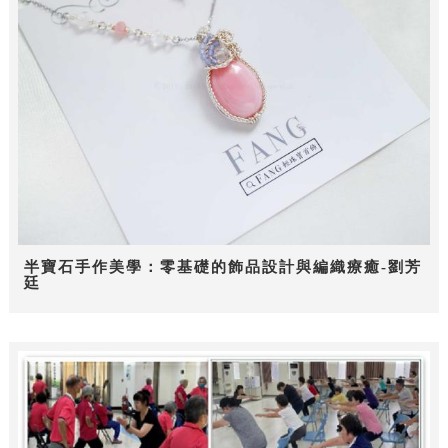
半寶石手作美學：零基礎的飾品設計與編織療癒-劉芳
廷