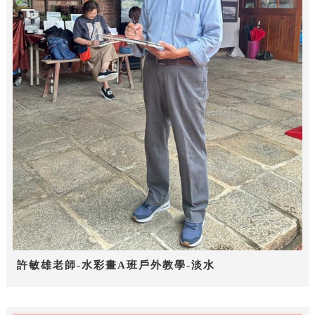
許敏雄老師-水彩畫A班戶外教學-淡水