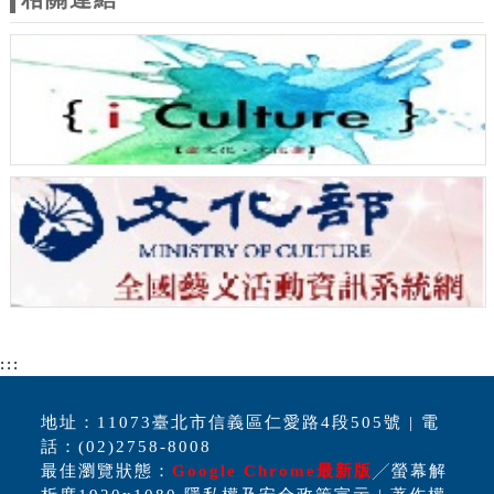
:::
地址：11073臺北市信義區仁愛路4段505號 | 電
話：(02)2758-8008
最佳瀏覽狀態：
Google Chrome最新版
╱螢幕解