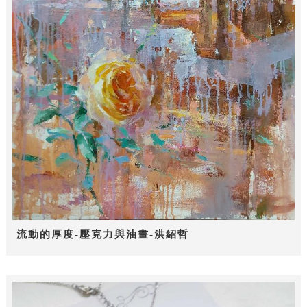
流動的厚度-壓克力與油畫-洪紹哲