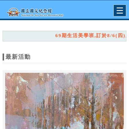
跳到主要內容
網站導覽
Togg
navig
網
站
69期生活美學班,訂於8/6(四)上
主
題
最新活動