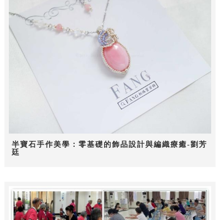
半寶石手作美學：零基礎的飾品設計與編織療癒-劉芳
廷