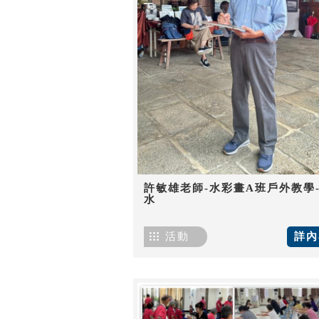
許敏雄老師-水彩畫A班戶外教學
水
活動
詳內