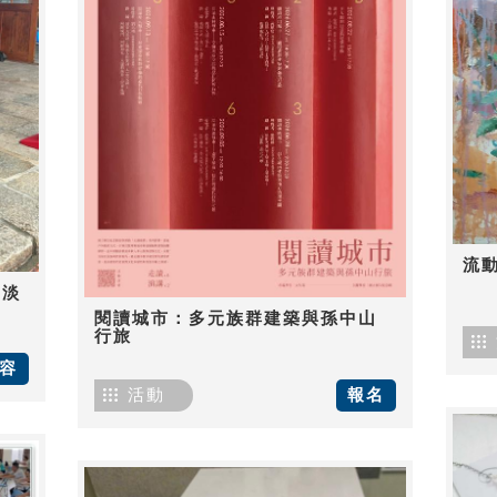
流
-淡
閱讀城市：多元族群建築與孫中山
行旅
容
活動
報名