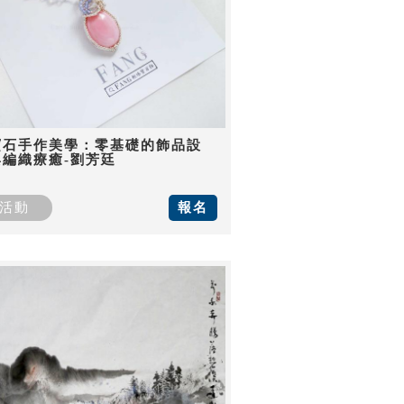
寶石手作美學：零基礎的飾品設
與編織療癒-劉芳廷
活動
報名