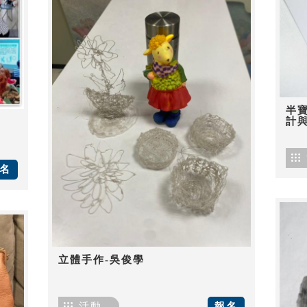
半
計
名
立體手作-吳俊學
活動
報名