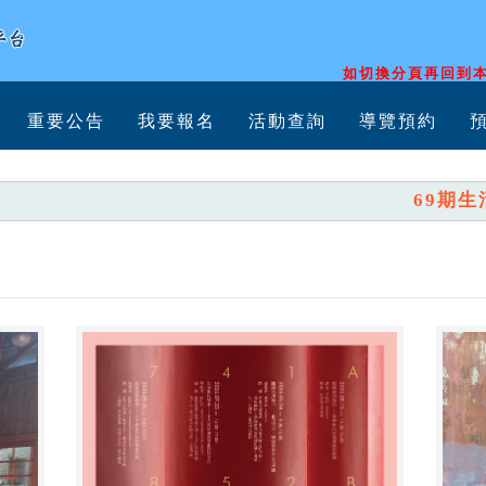
如切換分頁再回到本
重要公告
我要報名
活動查詢
導覽預約
69期生活美學