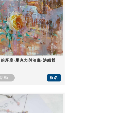
動的厚度-壓克力與油畫-洪紹哲
活動
報名