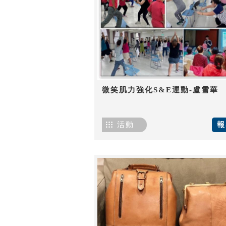
微笑肌力強化S&E運動-盧雪華
活動
報