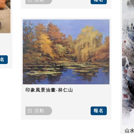
名
印象風景油畫-林仁山
活動
報名
山