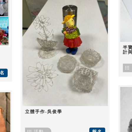
半
計
名
立體手作-吳俊學
活動
報名