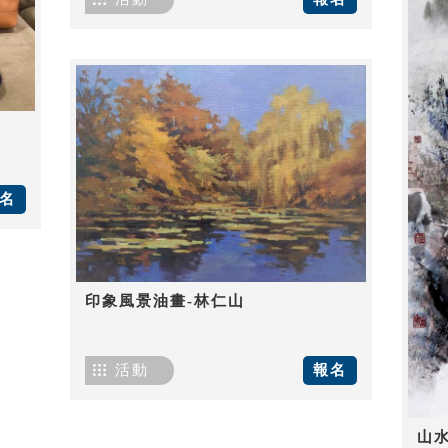
名
印象風景油畫-林仁山
活動
報名
山