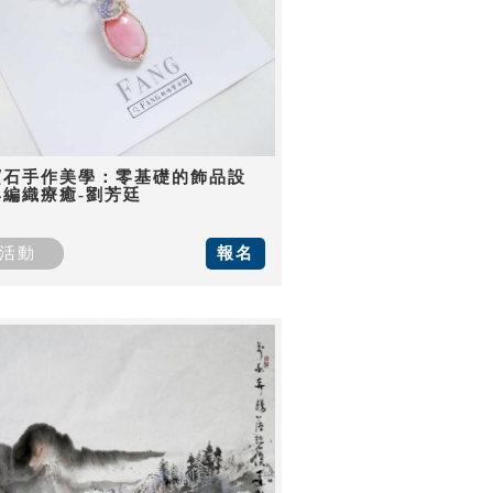
寶石手作美學：零基礎的飾品設
與編織療癒-劉芳廷
活動
報名