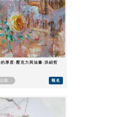
動的厚度-壓克力與油畫-洪紹哲
活動
報名