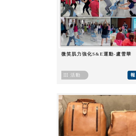
微笑肌力強化S&E運動-盧雪華
活動
報