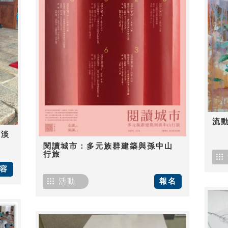
流
-淡
閱讀城市：多元族群建築與孫中山
行旅
容
活動
報名