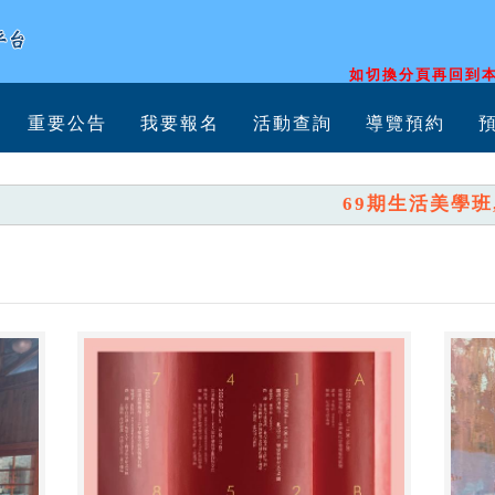
如切換分頁再回到本
重要公告
我要報名
活動查詢
導覽預約
69期生活美學班,訂於