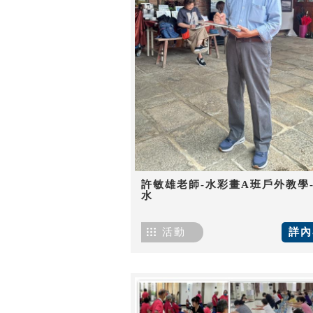
許敏雄老師-水彩畫A班戶外教學
水
活動
詳內