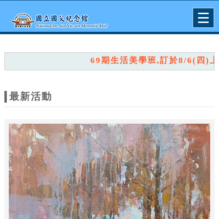
跳到主要內容
網站導覽
Togg
navig
網
站
69期生活美學班,訂於8/6(四)上午
主
題
最新活動