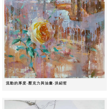
流動的厚度-壓克力與油畫-洪紹哲