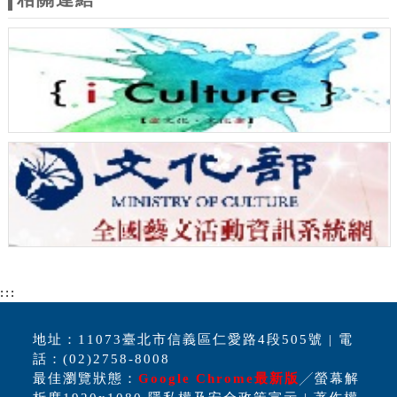
:::
地址：11073臺北市信義區仁愛路4段505號 | 電
話：(02)2758-8008
最佳瀏覽狀態：
Google Chrome最新版
╱螢幕解