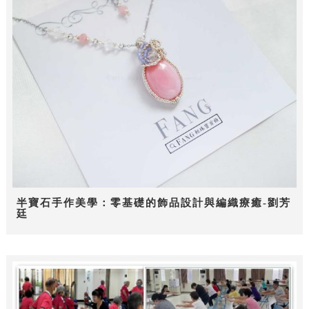
半寶石手作美學：零基礎的飾品設計與編織療癒-劉芳
廷