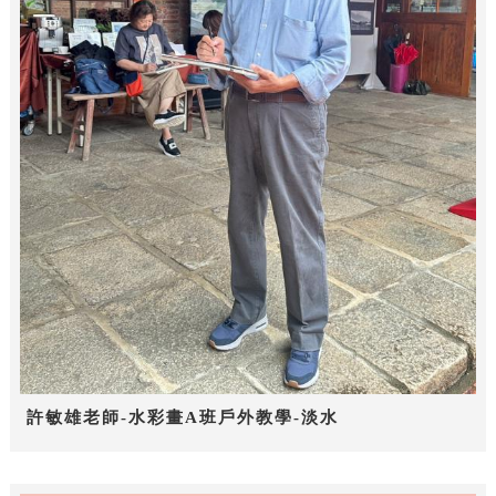
許敏雄老師-水彩畫A班戶外教學-淡水