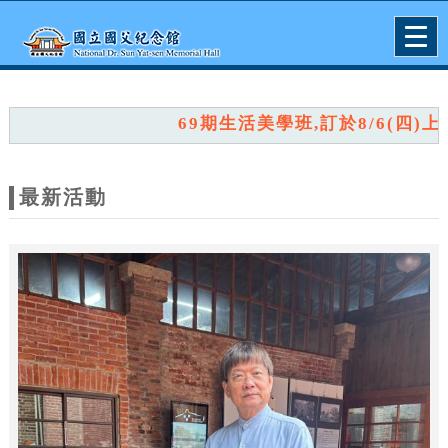
跳到主要內容
網站導覽
Togg
navig
網
站
69期生活美學班,訂於8/6(四)上午9
主
題
最新活動