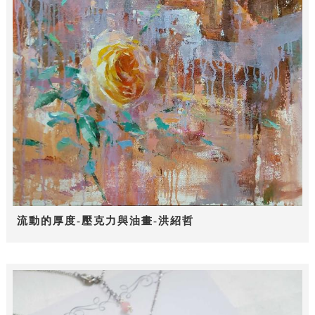
流動的厚度-壓克力與油畫-洪紹哲