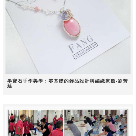
半寶石手作美學：零基礎的飾品設計與編織療癒-劉芳
廷