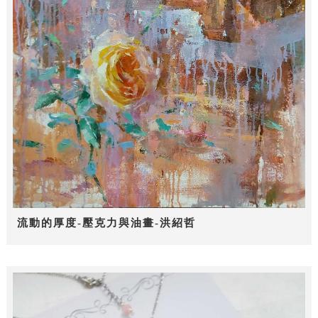
流動的厚度-壓克力與油畫-洪紹哲