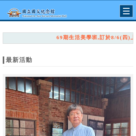
跳到主要內容
網站導覽
Togg
navig
網
站
69期生活美學班,訂於8/6(四)上午
主
題
最新活動