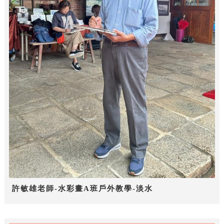
許敏雄老師-水彩畫A班戶外教學-淡水