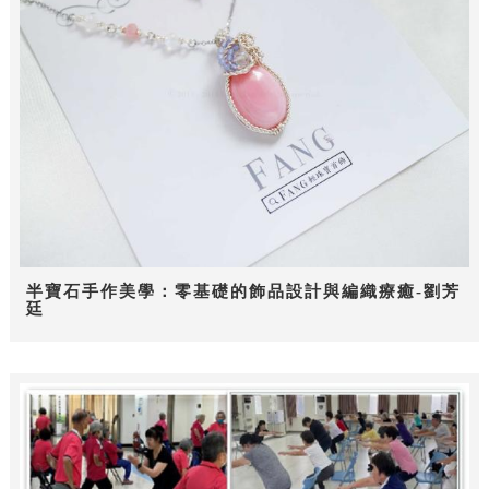
半寶石手作美學：零基礎的飾品設計與編織療癒-劉芳
廷